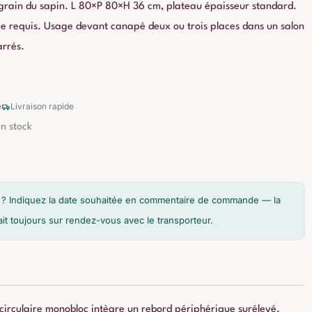
e grain du sapin. L 80×P 80×H 36 cm, plateau épaisseur standard.
e requis. Usage devant canapé deux ou trois places dans un salon
arrés.
é
Livraison rapide
en stock
son ? Indiquez la date souhaitée en commentaire de commande — la
fait toujours sur rendez-vous avec le transporteur.
au circulaire monobloc intègre un rebord périphérique surélevé.