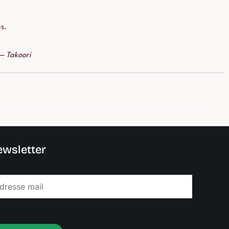
s.
— Takoori
wsletter