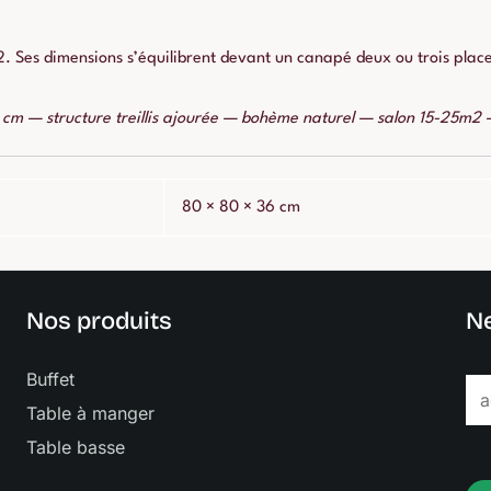
2. Ses dimensions s’équilibrent devant un canapé deux ou trois place
 cm — structure treillis ajourée — bohème naturel — salon 15-25m2 
80 × 80 × 36 cm
Nos produits
Ne
Buffet
E
Table à manger
m
Table basse
a
i