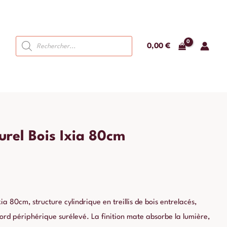
Recherche
0,00
€
de
produits
urel Bois Ixia 80cm
ixia 80cm, structure cylindrique en treillis de bois entrelacés,
rd périphérique surélevé. La finition mate absorbe la lumière,