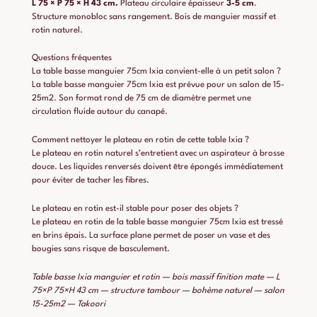
L 75 × P 75 × H 43 cm.
Plateau circulaire épaisseur
3-5 cm
.
Structure monobloc sans rangement. Bois de manguier massif et
rotin naturel.
Questions fréquentes
La table basse manguier 75cm Ixia convient-elle à un petit salon ?
La table basse manguier 75cm Ixia est prévue pour un salon de 15-
25m2. Son format rond de 75 cm de diamètre permet une
circulation fluide autour du canapé.
Comment nettoyer le plateau en rotin de cette table Ixia ?
Le plateau en rotin naturel s’entretient avec un aspirateur à brosse
douce. Les liquides renversés doivent être épongés immédiatement
pour éviter de tacher les fibres.
Le plateau en rotin est-il stable pour poser des objets ?
Le plateau en rotin de la table basse manguier 75cm Ixia est tressé
en brins épais. La surface plane permet de poser un vase et des
bougies sans risque de basculement.
Table basse Ixia manguier et rotin — bois massif finition mate — L
75×P 75×H 43 cm — structure tambour — bohème naturel — salon
15-25m2 — Takoori