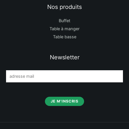
Nos produits
Buffet
Table à manger
Table basse
Newsletter
E
m
a
i
JE M'INSCRIS
l
*