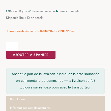
Retour 14 jours
Paiement sécurisé
Livraison rapide
quantité
Disponibilité :
10 en stock
de
Table
Livraison estimée entre le 11/08/2026 - 21/08/2026
Basse
Crème
Ixia
AJOUTER AU PANIER
78cm
Absent le jour de la livraison ? Indiquez la date souhaitée
en commentaire de commande — la livraison se fait
toujours sur rendez-vous avec le transporteur.
Description
Informations complémentaires