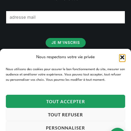
E
m
a
i
JE M'INSCRIS
l
*
Nous respectons votre vie privée
Nous utilisons des cookies pour assurer le bon fonctionnement du site, mesurer son
audience et améliorer votre expérience. Vous pouvez tout accepter, tout refuser
ou personnaliser vos choix. Vous pourrez les modifier à tout moment.
TOUT ACCEPTER
TOUT REFUSER
PERSONNALISER