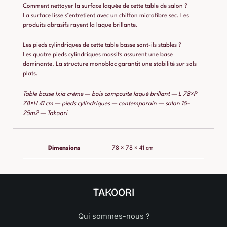
Comment nettoyer la surface laquée de cette table de salon ?
La surface lisse s’entretient avec un chiffon microfibre sec. Les
produits abrasifs rayent la laque brillante.
Les pieds cylindriques de cette table basse sont-ils stables ?
Les quatre pieds cylindriques massifs assurent une base
dominante. La structure monobloc garantit une stabilité sur sols
plats.
Table basse Ixia crème — bois composite laqué brillant — L 78×P
78×H 41 cm — pieds cylindriques — contemporain — salon 15-
25m2 — Takoori
Dimensions
78 × 78 × 41 cm
TAKOORI
Qui sommes-nous ?