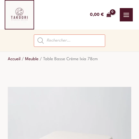
Aller
au
0,00
€
contenu
Recherche
de
produits
Accueil
/
Meuble
/
Table Basse Crème Ixia 78cm