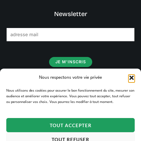
Newsletter
E
m
a
i
JE M'INSCRIS
l
*
Nous respectons votre vie privée
Nous utilisons des cookies pour assurer le bon fonctionnement du site, mesurer son
audience et améliorer votre expérience. Vous pouvez tout accepter, tout refuser
ou personnaliser vos choix. Vous pourrez les modifier à tout moment.
TOUT ACCEPTER
TOUT REFUSER