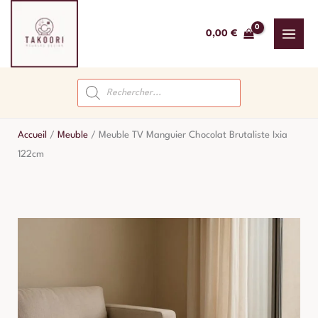
Aller
au
0,00
€
contenu
Recherche
de
produits
Accueil
/
Meuble
/
Meuble TV Manguier Chocolat Brutaliste Ixia
122cm