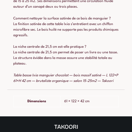
de 15 à 25 m2. Ses dimensions permettent une circulation fluide
autour d’un canapé deux ou trois places.
Comment nettoyer la surface satinée de ce bois de manguier ?
La finition satinée de cette table Ixia s’entretient avec un chiffon
microfibre sec. Le bois huilé ne supporte pas les produits chimiques
agressifs.
La niche centrale de 21,5 cm est-elle pratique ?
La niche centrale de 21,5 cm permet de poser un livre ou une tasse.
La structure évidée dans la masse assure une stabilité totale au
plateau.
Table basse Ixia manguier chocolat — bois massif satiné — L 122×P
61×H 42 cm — brutaliste organique — salon 15-25m2 — Takoori
Dimensions
61 × 122 × 42 cm
TAKOORI