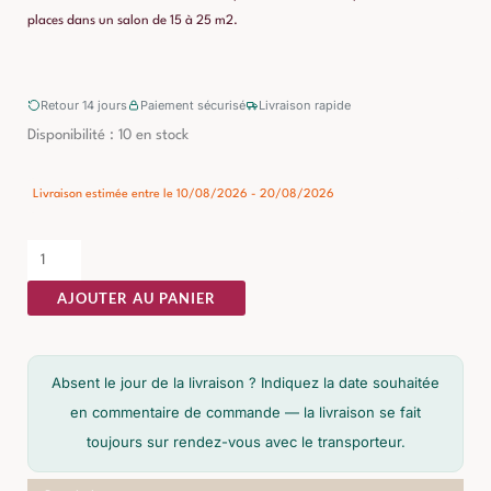
places dans un salon de 15 à 25 m2.
Retour 14 jours
Paiement sécurisé
Livraison rapide
quantité
Disponibilité :
10 en stock
de
Meuble
Livraison estimée entre le 10/08/2026 - 20/08/2026
TV
Manguier
Chocolat
AJOUTER AU PANIER
Brutaliste
Ixia
122cm
Absent le jour de la livraison ? Indiquez la date souhaitée
en commentaire de commande — la livraison se fait
toujours sur rendez-vous avec le transporteur.