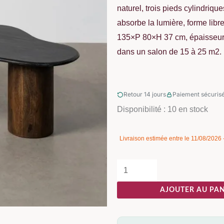
naturel, trois pieds cylindriq
absorbe la lumière, forme libr
135×P 80×H 37 cm, épaisseur 
dans un salon de 15 à 25 m2.
Retour 14 jours
Paiement sécuris
quantité
Disponibilité :
10 en stock
de
Table
Livraison estimée entre le 11/08/2026
Basse
Manguier
Noir-
AJOUTER AU PAN
marron
Brutaliste