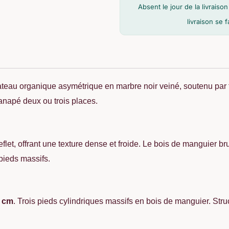
Ixia
Absent le jour de la livrai
135cm
livraison se 
teau organique asymétrique en marbre noir veiné, soutenu par t
anapé deux ou trois places.
let, offrant une texture dense et froide. Le bois de manguier br
pieds massifs.
 cm
. Trois pieds cylindriques massifs en bois de manguier. St