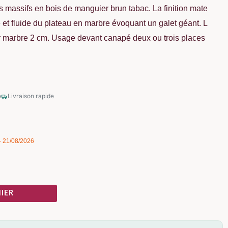
ues massifs en bois de manguier brun tabac. La finition mate
e et fluide du plateau en marbre évoquant un galet géant. L
marbre 2 cm. Usage devant canapé deux ou trois places
é
Livraison rapide
 - 21/08/2026
IER