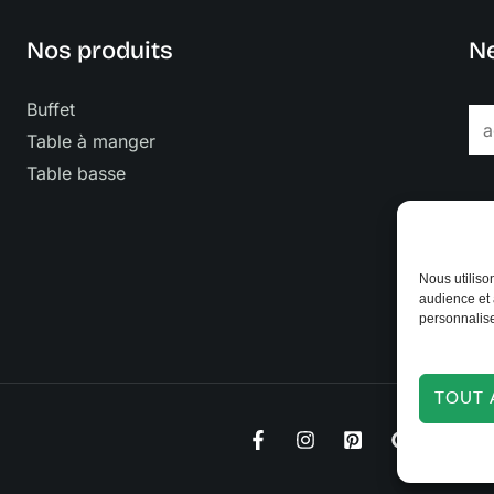
Nos produits
Ne
Buffet
E
Table à manger
m
Table basse
a
i
l
*
Nous utiliso
audience et 
personnalise
TOUT 