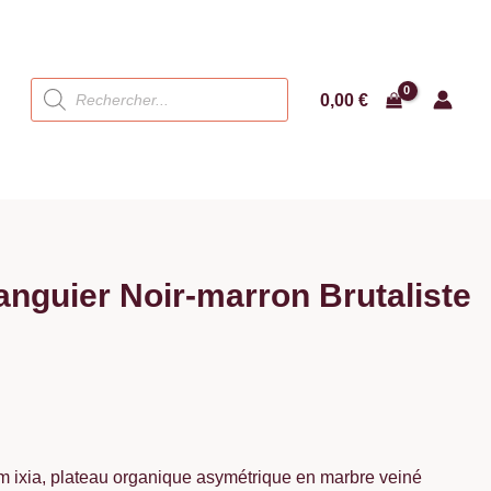
Recherche
0,00
€
de
produits
nguier Noir-marron Brutaliste
m ixia, plateau organique asymétrique en marbre veiné