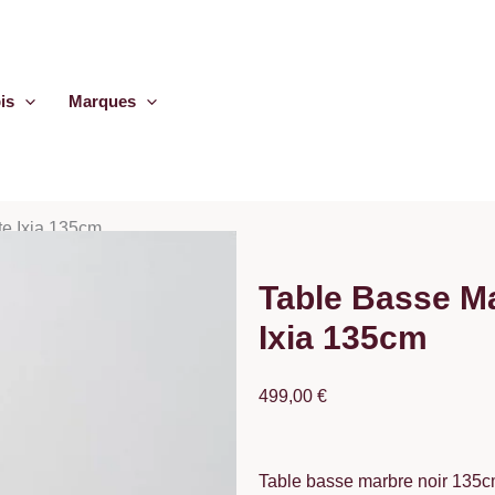
is
Marques
te Ixia 135cm
Table Basse Ma
Ixia 135cm
499,00
€
Table basse marbre noir 135c