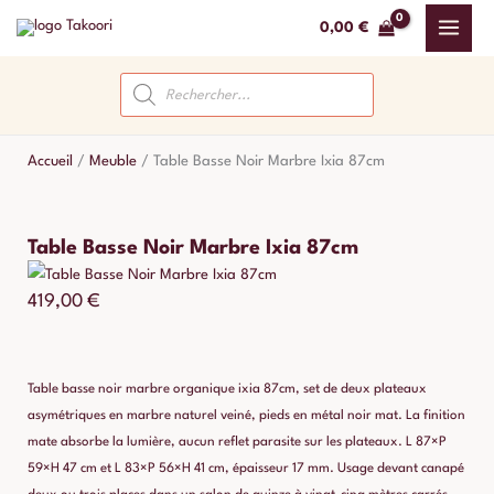
Aller
0,00
€
au
contenu
Recherche
de
produits
Accueil
/
Meuble
/
Table Basse Noir Marbre Ixia 87cm
Table Basse Noir Marbre Ixia 87cm
419,00
€
Table basse noir marbre organique ixia 87cm, set de deux plateaux
asymétriques en marbre naturel veiné, pieds en métal noir mat. La finition
mate absorbe la lumière, aucun reflet parasite sur les plateaux. L 87×P
59×H 47 cm et L 83×P 56×H 41 cm, épaisseur 17 mm. Usage devant canapé