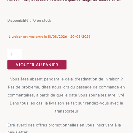
deux ou trois places dans un salon de quinze à vingt-cinq mètres carrés.
quantité
Disponibilité :
10 en stock
de
Table
Livraison estimée entre le 10/08/2026 - 20/08/2026
Basse
Noir
Marbre
AJOUTER AU PANIER
Ixia
87cm
Vous êtes absent pendant le délai d'estimation de livraison ?
Pas de problème, dites nous lors du passage de commande en
commentaires, à partir de quelle date vous souhaitez être livré.
Dans tous les cas, la livraison se fait sur rendez-vous avec le
transporteur
Être averti des offres promotionnelles en vous inscrivant à la
newsletter