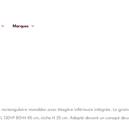
Marques
 rectangulaire monobloc avec étagère inférieure intégrée. Le grain 
ée. L 130×P 80×H 45 cm, niche H 35 cm. Adapté devant un canapé deux