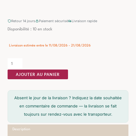
Retour 14 jours
Paiement sécurisé
Livraison rapide
quantité
Disponibilité :
10 en stock
de
Table
Livraison estimée entre le 11/08/2026 - 21/08/2026
Basse
Manguier
Brutaliste
AJOUTER AU PANIER
Ixia
75cm
Absent le jour de la livraison ? Indiquez la date souhaitée
en commentaire de commande — la livraison se fait
toujours sur rendez-vous avec le transporteur.
Description