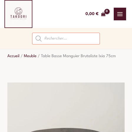
Aller
au
0,00
€
contenu
Recherche
de
produits
Accueil
/
Meuble
/
Table Basse Manguier Brutaliste Ixia 75cm