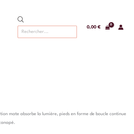
Recherche
de
produits
0,00
€
nition mate absorbe la lumière, pieds en forme de boucle continue
 canapé.