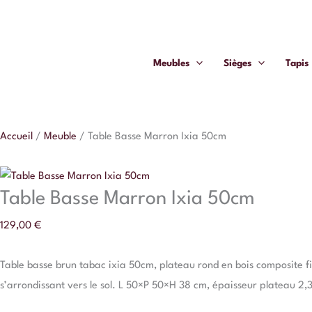
Aller
quantité
au
de
contenu
Table
Meubles
Sièges
Tapis
Basse
Marron
Ixia
50cm
Accueil
/
Meuble
/
Table Basse Marron Ixia 50cm
Table Basse Marron Ixia 50cm
129,00
€
Table basse brun tabac ixia 50cm, plateau rond en bois composite fi
s’arrondissant vers le sol. L 50×P 50×H 38 cm, épaisseur plateau 2