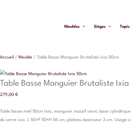
Aller
quantité
au
de
contenu
Table
Meubles
Sièges
Tapis
Basse
Manguier
Brutaliste
Ixia
Accueil
/
Meuble
/
Table Basse Manguier Brutaliste Ixia 50cm
50cm
Table Basse Manguier Brutaliste Ixi
279,00
€
Table basse miel 50cm ixia, manguier massif verni, base cylindrique
du verre ixia. L 50×P 50×H 56 cm, plateau épaisseur 3 cm. Usage c