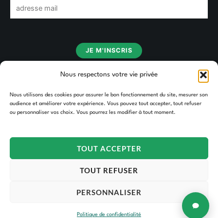
E
m
a
i
JE M'INSCRIS
l
*
Nous respectons votre vie privée
Nous utilisons des cookies pour assurer le bon fonctionnement du site, mesurer son
audience et améliorer votre expérience. Vous pouvez tout accepter, tout refuser
ou personnaliser vos choix. Vous pourrez les modifier à tout moment.
TOUT ACCEPTER
Copyright © 2026 TAKOORI.
TOUT REFUSER
PERSONNALISER
Politique de confidentialité