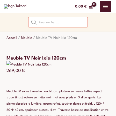
Aller
0,00
€
au
contenu
Recherche
de
produits
Accueil
/
Meuble
/
Meuble TV Noir Ixia 120cm
Meuble TV Noir Ixia 120cm
269,00
€
Meuble TV sable travertin ixia 120cm, plateau en pierre frittée aspect
travertin, structure en métal noir mat avec pieds en X divergents. La
pierre absorbe la lumière, aucun reflet, toucher dense et froid. L 120×P
60×H 42 cm, épaisseur plateau 4 cm. Traverse basse de stabilisation entre