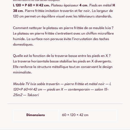
L 120 × P 60 × H 42 cm.
Plateau épaisseur
4 cm
. Pieds en métal
H
38 cm
. Pierre frittée imitation travertin et fer noir. La largeur de
120 cm permet un équilibre visuel avec les téléviseurs standards.
Comment nettoyer le plateau en pierre frittée de ce meuble Ixia ?
Le plateau en pierre frittée s’entretient avec un chiffon microfibre
humide. La surface non poreuse évite l’incrustation des taches
domestiques.
Quelle est la fonction de la traverse basse entre les pieds en X ?
La traverse horizontale basse stabilise les pieds en X divergents.
Elle renforce la structure métallique tout en conservant le design
minimaliste.
Meuble TV Ixia sable travertin — pierre frittée et métal noir — L
120×P 60×H 42 cm — pieds en X — contemporain — salon 15-
25m2 — Takoori
Dimensions
60 × 120 × 42 cm