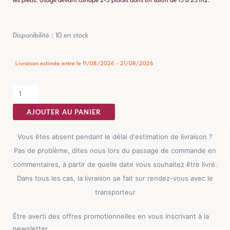
les pieds. Usage devant canapé 2-3 places dans un salon de 15 à 25 m2.
quantité
Disponibilité :
10 en stock
de
Meuble
Livraison estimée entre le 11/08/2026 - 21/08/2026
TV
Noir
Ixia
AJOUTER AU PANIER
120cm
Vous êtes absent pendant le délai d'estimation de livraison ?
Pas de problème, dites nous lors du passage de commande en
commentaires, à partir de quelle date vous souhaitez être livré.
Dans tous les cas, la livraison se fait sur rendez-vous avec le
transporteur
Être averti des offres promotionnelles en vous inscrivant à la
newsletter