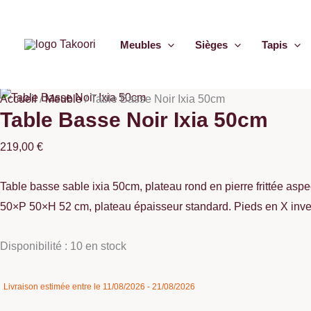
Aller
quantité
au
de
Meubles
Sièges
Tapis
contenu
Table
Basse
Noir
Accueil
/
Meuble
/
Table Basse Noir Ixia 50cm
Ixia
Table Basse Noir Ixia 50cm
50cm
219,00
€
Table basse sable ixia 50cm, plateau rond en pierre frittée aspect
50×P 50×H 52 cm, plateau épaisseur standard. Pieds en X invert
Disponibilité :
10 en stock
Livraison estimée entre le 11/08/2026 - 21/08/2026