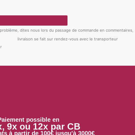
 problème, dites nous lors du passage de commande en commentaires, à p
livraison se fait sur rendez-vous avec le transporteur
r
Paiement possible en
x, 9x ou 12x par CB
ts à partir de 100€ jusqu'à 3000€