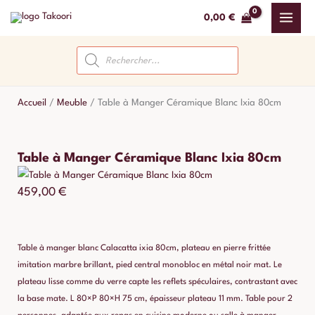
Aller
0,00
€
au
contenu
Recherche
de
produits
Accueil
/
Meuble
/
Table à Manger Céramique Blanc Ixia 80cm
Table à Manger Céramique Blanc Ixia 80cm
459,00
€
Table à manger blanc Calacatta ixia 80cm, plateau en pierre frittée
imitation marbre brillant, pied central monobloc en métal noir mat. Le
plateau lisse comme du verre capte les reflets spéculaires, contrastant avec
la base mate. L 80×P 80×H 75 cm, épaisseur plateau 11 mm. Table pour 2