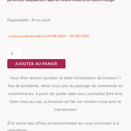
personnes, adaptée aux repas en cuisine moderne ou salle à manger.
quantité
Disponibilité :
10 en stock
de
Table
Livraison estimée entre le 10/08/2026 - 20/08/2026
à
Manger
Céramique
AJOUTER AU PANIER
Blanc
Ixia
Vous êtes absent pendant le délai d'estimation de livraison ?
80cm
Pas de problème, dites nous lors du passage de commande en
commentaires, à partir de quelle date vous souhaitez être livré.
Dans tous les cas, la livraison se fait sur rendez-vous avec le
transporteur
Être averti des offres promotionnelles en vous inscrivant à la
newsletter