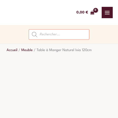
Aller
au
0,00
€
contenu
Recherche
de
produits
Accueil
/
Meuble
/
Table à Manger Naturel Ixia 120cm