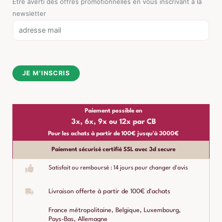
Être averti des offres promotionnelles en vous inscrivant à la
newsletter
E
m
a
i
JE M'INSCRIS
l
*
Paiement possible en
3x, 6x, 9x ou 12x par CB
Pour les achats à partir de 100€ jusqu'à 3000€
Paiement sécurisé certifié SSL avec 3d secure
Satisfait ou remboursé : 14 jours pour changer d'avis
Livraison offerte à partir de 100€ d'achats
France métropolitaine, Belgique, Luxembourg,
Pays-Bas, Allemagne