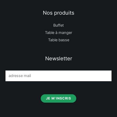
Nos produits
Buffet
Table à manger
Table basse
Newsletter
E
m
a
i
JE M'INSCRIS
l
*