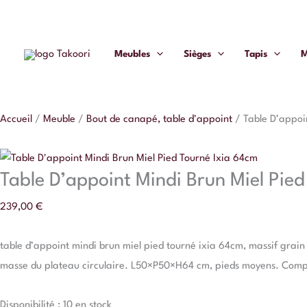
Aller
quantité
au
de
contenu
Table
Meubles
Sièges
Tapis
M
D'appoint
Mindi
Brun
Accueil
/
Meuble
/
Bout de canapé, table d'appoint
/
Table D’appoi
Miel
Pied
Tourné
Table D’appoint Mindi Brun Miel Pie
Ixia
239,00
€
64cm
table d’appoint mindi brun miel pied tourné ixia 64cm, massif grain
masse du plateau circulaire. L50×P50×H64 cm, pieds moyens. Comp
Disponibilité :
10 en stock