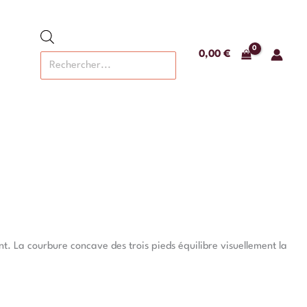
Recherche
de
produits
0,00
€
t. La courbure concave des trois pieds équilibre visuellement la