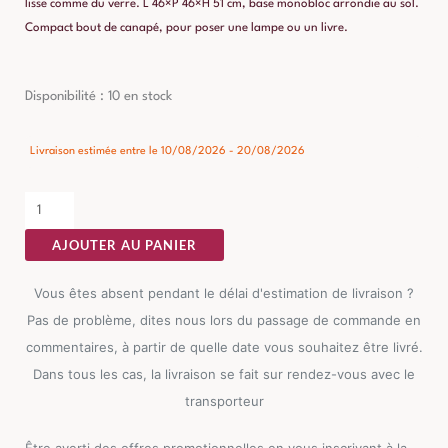
lisse comme du verre. L 46×P 46×H 51 cm, base monobloc arrondie au sol.
Compact bout de canapé, pour poser une lampe ou un livre.
quantité
Disponibilité :
10 en stock
de
Table
Livraison estimée entre le 10/08/2026 - 20/08/2026
d'Appoint
Beige
Ixia
AJOUTER AU PANIER
46cm
Vous êtes absent pendant le délai d'estimation de livraison ?
Pas de problème, dites nous lors du passage de commande en
commentaires, à partir de quelle date vous souhaitez être livré.
Dans tous les cas, la livraison se fait sur rendez-vous avec le
transporteur
Être averti des offres promotionnelles en vous inscrivant à la