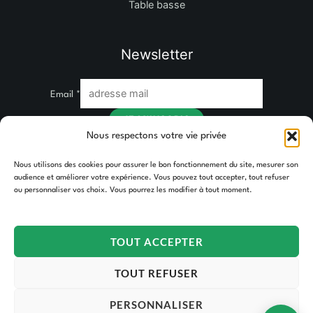
Table basse
Newsletter
Email
*
JE M'INSCRIS
Nous respectons votre vie privée
Nous utilisons des cookies pour assurer le bon fonctionnement du site, mesurer son
audience et améliorer votre expérience. Vous pouvez tout accepter, tout refuser
ou personnaliser vos choix. Vous pourrez les modifier à tout moment.
TOUT ACCEPTER
Copyright © 2026 TAKOORI.
TOUT REFUSER
PERSONNALISER