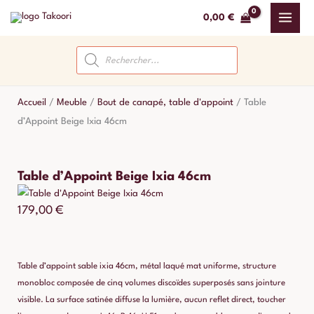
Aller
0,00
€
au
contenu
Recherche
de
produits
Accueil
/
Meuble
/
Bout de canapé, table d'appoint
/
Table
d’Appoint Beige Ixia 46cm
Table d’Appoint Beige Ixia 46cm
179,00
€
Table d’appoint sable ixia 46cm, métal laqué mat uniforme, structure
monobloc composée de cinq volumes discoïdes superposés sans jointure
visible. La surface satinée diffuse la lumière, aucun reflet direct, toucher