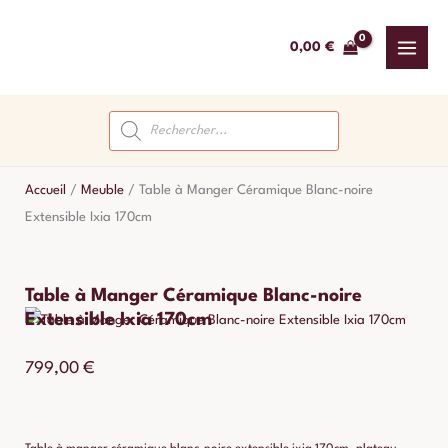
Aller
au
0,00
€
contenu
Recherche
de
produits
Accueil
/
Meuble
/
Table à Manger Céramique Blanc-noire
Extensible Ixia 170cm
Table à Manger Céramique Blanc-noire
Extensible Ixia 170cm
799,00
€