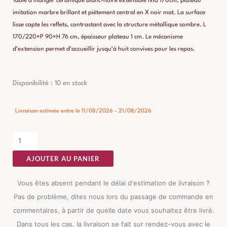
Table à manger céramique blanc-noire extensible ixia 170cm, plateau
imitation marbre brillant et piètement central en X noir mat. La surface
lisse capte les reflets, contrastant avec la structure métallique sombre. L
170/220×P 90×H 76 cm, épaisseur plateau 1 cm. Le mécanisme
d’extension permet d’accueillir jusqu’à huit convives pour les repas.
quantité
Disponibilité :
10 en stock
de
Table
Livraison estimée entre le 11/08/2026 - 21/08/2026
à
Manger
Céramique
AJOUTER AU PANIER
Blanc-
noire
Vous êtes absent pendant le délai d'estimation de livraison ?
Extensible
Pas de problème, dites nous lors du passage de commande en
Ixia
commentaires, à partir de quelle date vous souhaitez être livré.
170cm
Dans tous les cas, la livraison se fait sur rendez-vous avec le