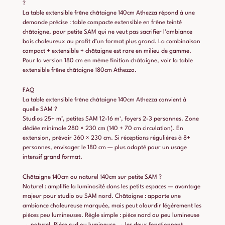
?
La table extensible frêne châtaigne 140cm Athezza répond à une
demande précise : table compacte extensible en frêne teinté
châtaigne, pour petite SAM qui ne veut pas sacrifier l’ambiance
bois chaleureux au profit d’un format plus grand. La combinaison
compact + extensible + châtaigne est rare en milieu de gamme.
Pour la version 180 cm en même finition châtaigne, voir la
table
extensible frêne châtaigne 180cm Athezza
.
FAQ
La table extensible frêne châtaigne 140cm Athezza convient à
quelle SAM ?
Studios 25+ m², petites SAM 12-16 m², foyers 2-3 personnes. Zone
dédiée minimale 280 × 230 cm (140 + 70 cm circulation). En
extension, prévoir 360 × 230 cm. Si réceptions régulières à 8+
personnes, envisager le 180 cm — plus adapté pour un usage
intensif grand format.
Châtaigne 140cm ou naturel 140cm sur petite SAM ?
Naturel : amplifie la luminosité dans les petits espaces — avantage
majeur pour studio ou SAM nord. Châtaigne : apporte une
ambiance chaleureuse marquée, mais peut alourdir légèrement les
pièces peu lumineuses. Règle simple : pièce nord ou peu lumineuse
→ naturel. Pièce sud ou lumineuse → les deux fonctionnent.