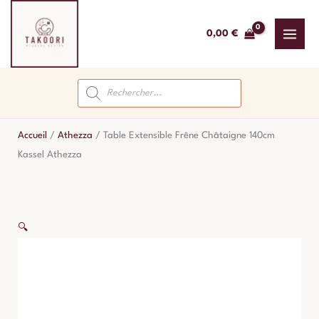
Aller
au
0,00
€
contenu
Recherche
de
produits
Accueil
/
Athezza
/
Table Extensible Frêne Châtaigne 140cm
Kassel Athezza
🔍