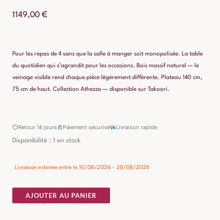
1149,00
€
Pour les repas de 4 sans que la salle à manger soit monopolisée. La table
du quotidien qui s’agrandit pour les occasions. Bois massif naturel — le
veinage visible rend chaque pièce légèrement différente. Plateau 140 cm,
75 cm de haut. Collection Athezza — disponible sur Takoori.
Retour 14 jours
Paiement sécurisé
Livraison rapide
quantité
Disponibilité :
1 en stock
de
Table
Livraison estimée entre le 10/08/2026 - 20/08/2026
Extensible
Frêne
AJOUTER AU PANIER
Châtaigne
140cm