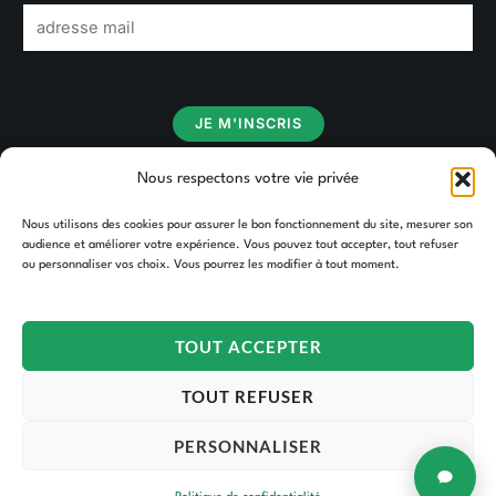
E
m
a
i
JE M'INSCRIS
l
*
Nous respectons votre vie privée
Nous utilisons des cookies pour assurer le bon fonctionnement du site, mesurer son
audience et améliorer votre expérience. Vous pouvez tout accepter, tout refuser
ou personnaliser vos choix. Vous pourrez les modifier à tout moment.
TOUT ACCEPTER
TOUT REFUSER
PERSONNALISER