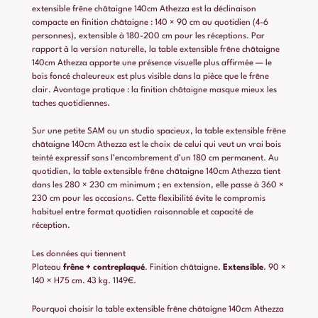
extensible frêne châtaigne 140cm Athezza est la déclinaison
compacte en finition châtaigne : 140 × 90 cm au quotidien (4-6
personnes), extensible à 180-200 cm pour les réceptions. Par
rapport à la version naturelle, la table extensible frêne châtaigne
140cm Athezza apporte une présence visuelle plus affirmée — le
bois foncé chaleureux est plus visible dans la pièce que le frêne
clair. Avantage pratique : la finition châtaigne masque mieux les
taches quotidiennes.
Sur une petite SAM ou un studio spacieux, la table extensible frêne
châtaigne 140cm Athezza est le choix de celui qui veut un vrai bois
teinté expressif sans l’encombrement d’un 180 cm permanent. Au
quotidien, la table extensible frêne châtaigne 140cm Athezza tient
dans les 280 × 230 cm minimum ; en extension, elle passe à 360 ×
230 cm pour les occasions. Cette flexibilité évite le compromis
habituel entre format quotidien raisonnable et capacité de
réception.
Les données qui tiennent
Plateau
frêne + contreplaqué
. Finition châtaigne.
Extensible
. 90 ×
140 × H75 cm. 43 kg. 1149€.
Pourquoi choisir la table extensible frêne châtaigne 140cm Athezza