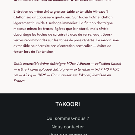
Entretien du frêne châtaigne sur table extensible Athezza ?
Chiffon sec antipoussière quotidien. Sur tache fraîche, chiffon
légèrement humide + séchage immédiat. La finition châtaigne
masque mieux les traces légères que le naturel, mais révèle
davantage les taches de calcaire (traces de verre, eau). Sous-
verres recommandés sur les zones de pose répétée. Le mécanisme
extensible ne nécessite pas d’entretien particulier — éviter de
forcer lors de l’extension.
Table extensible frêne châtaigne 140cm Athezza — collection Kassel
— frêne + contreplaqué châtaigne — extensible — 90 × 140 × H75
cm — 43 kg — 1149€ — Commandez sur Takoori, livraison en
France.
TAKOORI
Qui sommes-nous ?
Nous contacter