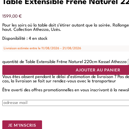
Table Extensible Frêne Naturel 
1599,00
€
Pour les soirs où la table doit s’étirer autant que la soirée. Rall
haut. Collection Athezza, Uzès.
Disponibilité :
4 en stock
Livraison estimée entre le 11/08/2026 - 21/08/2026
quantité de Table Extensible Frêne Naturel 220cm Kassel Athezza
AJOUTER AU PANIER
Vous êtes absent pendant le délai d'estimation de livraison ? Pas 
cas, la livraison se fait sur rendez-vous avec le transporteur
Être averti des offres promotionnelles en vous inscrivant à la newsl
E
m
a
i
l
*
JE M'INSCRIS