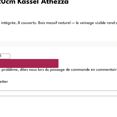
220cm Kassel Athezza
onge intégrée, 8 couverts. Bois massif naturel — le veinage visible r
de problème, dites nous lors du passage de commande en commentaires,
etter