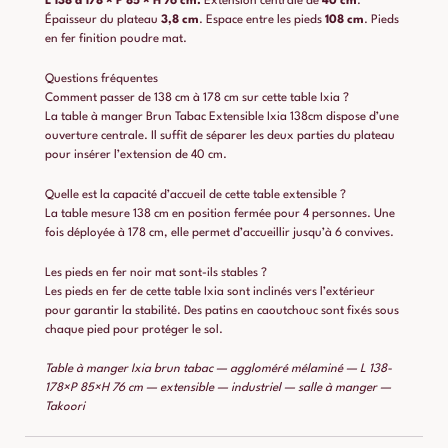
L 138 à 178 × P 85 × H 76 cm.
Extension centrale de
40 cm
.
Épaisseur du plateau
3,8 cm
. Espace entre les pieds
108 cm
. Pieds
en fer finition poudre mat.
Questions fréquentes
Comment passer de 138 cm à 178 cm sur cette table Ixia ?
La table à manger Brun Tabac Extensible Ixia 138cm dispose d’une
ouverture centrale. Il suffit de séparer les deux parties du plateau
pour insérer l’extension de 40 cm.
Quelle est la capacité d’accueil de cette table extensible ?
La table mesure 138 cm en position fermée pour 4 personnes. Une
fois déployée à 178 cm, elle permet d’accueillir jusqu’à 6 convives.
Les pieds en fer noir mat sont-ils stables ?
Les pieds en fer de cette table Ixia sont inclinés vers l’extérieur
pour garantir la stabilité. Des patins en caoutchouc sont fixés sous
chaque pied pour protéger le sol.
Table à manger Ixia brun tabac — aggloméré mélaminé — L 138-
178×P 85×H 76 cm — extensible — industriel — salle à manger —
Takoori