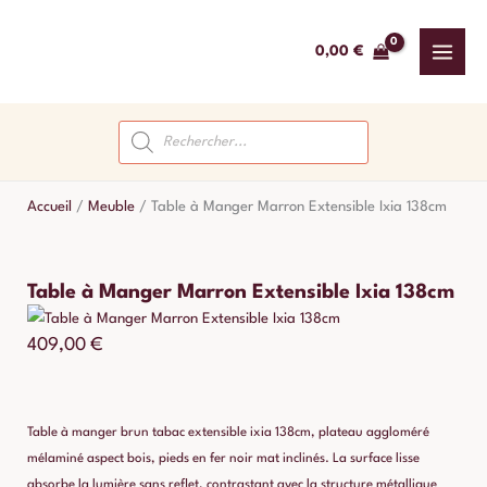
Aller
au
0,00
€
contenu
Recherche
de
produits
Accueil
/
Meuble
/
Table à Manger Marron Extensible Ixia 138cm
Table à Manger Marron Extensible Ixia 138cm
409,00
€
Table à manger brun tabac extensible ixia 138cm, plateau aggloméré
mélaminé aspect bois, pieds en fer noir mat inclinés. La surface lisse
absorbe la lumière sans reflet, contrastant avec la structure métallique