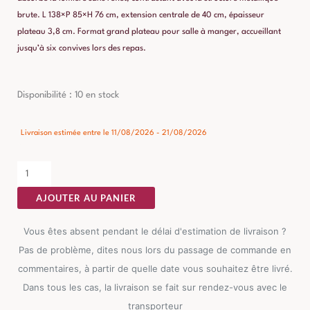
brute. L 138×P 85×H 76 cm, extension centrale de 40 cm, épaisseur
plateau 3,8 cm. Format grand plateau pour salle à manger, accueillant
jusqu’à six convives lors des repas.
quantité
Disponibilité :
10 en stock
de
Table
Livraison estimée entre le 11/08/2026 - 21/08/2026
à
Manger
Marron
AJOUTER AU PANIER
Extensible
Ixia
Vous êtes absent pendant le délai d'estimation de livraison ?
138cm
Pas de problème, dites nous lors du passage de commande en
commentaires, à partir de quelle date vous souhaitez être livré.
Dans tous les cas, la livraison se fait sur rendez-vous avec le
transporteur