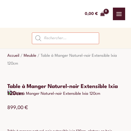
Aller
au
0,00
€
contenu
Recherche
de
produits
Accueil
/
Meuble
/
Table à Manger Naturel-noir Extensible Ixia
120cm
Table à Manger Naturel-noir Extensible Ixia
120cm
899,00
€