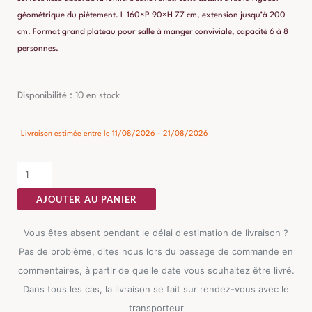
géométrique du piètement. L 160×P 90×H 77 cm, extension jusqu’à 200
cm. Format grand plateau pour salle à manger conviviale, capacité 6 à 8
personnes.
quantité
Disponibilité :
10 en stock
de
Table
Livraison estimée entre le 11/08/2026 - 21/08/2026
à
Manger
Naturel
AJOUTER AU PANIER
Extensible
Ixia
Vous êtes absent pendant le délai d'estimation de livraison ?
160cm
Pas de problème, dites nous lors du passage de commande en
commentaires, à partir de quelle date vous souhaitez être livré.
Dans tous les cas, la livraison se fait sur rendez-vous avec le
transporteur