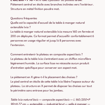
L 160/200 × P 90 × H 77 cm.
Épaisseur du plateau
2 cm
.
Piètement central en étoile avec branches inclinées vers l’extérieur.
Structure en métal finition poudre mat.
Questions fréquentes
Quelle est la capacité d’accueil de la table à manger naturel
extensible Ixia ?
La table à manger naturel extensible Ixia mesure 160 cm fermée et
200 cm déployée. Ce format permet d’accueillir confortablement 6
personnes en usage régulier et jusqu’à 8 personnes avec
l’extension.
Comment entretenir le plateau en composite aspect bois ?
Le plateau de la table Ixia s’entretient avec un chiffon microfibre
légèrement humide. La surface lisse ne nécessite aucun produit
d’entretien spécifique pour conserver son aspect mat.
Le piètement en X gêne-t-il le placement des chaises ?
Le pied central en étoile de cette table Ixia libère l’espace autour du
plateau. La structure en X permet de disposer les chaises sur tout
le périmètre sans entrave pour les jambes.
Table Ixia naturel bois — composite aspect bois — L 160/200×P
90×H 77 cm — extensible — industriel brut — salle à manger —