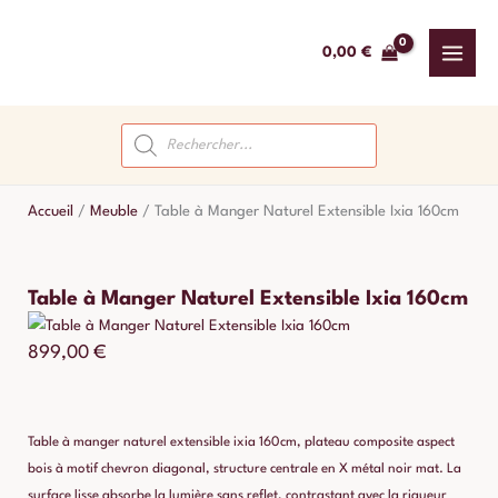
Aller
au
0,00
€
contenu
Recherche
de
produits
Accueil
/
Meuble
/
Table à Manger Naturel Extensible Ixia 160cm
Table à Manger Naturel Extensible Ixia 160cm
899,00
€
Table à manger naturel extensible ixia 160cm, plateau composite aspect
bois à motif chevron diagonal, structure centrale en X métal noir mat. La
surface lisse absorbe la lumière sans reflet, contrastant avec la rigueur