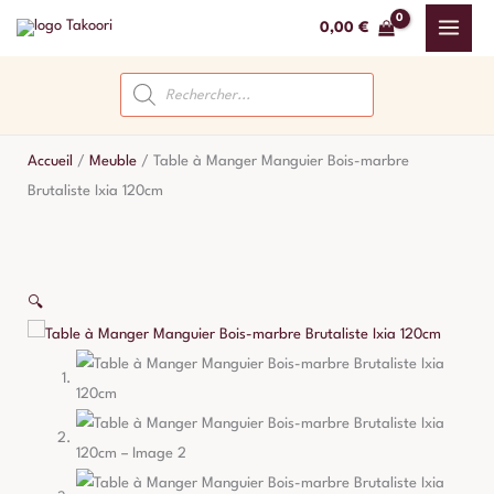
Aller
0,00
€
au
contenu
Recherche
de
produits
Accueil
/
Meuble
/
Table à Manger Manguier Bois-marbre
Brutaliste Ixia 120cm
🔍