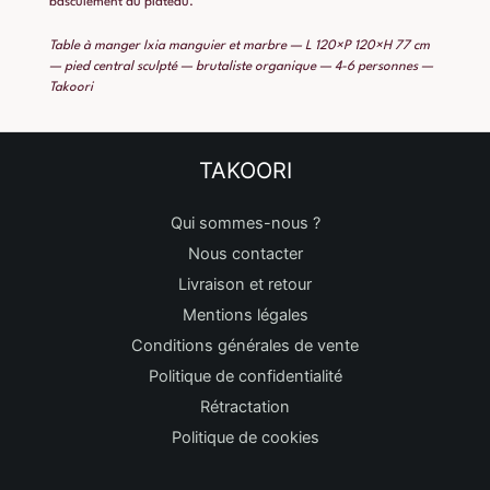
basculement du plateau.
Table à manger Ixia manguier et marbre — L 120×P 120×H 77 cm
— pied central sculpté — brutaliste organique — 4-6 personnes —
Takoori
TAKOORI
Qui sommes-nous ?
Nous contacter
Livraison et retour
Mentions légales
Conditions générales de vente
Politique de confidentialité
Rétractation
Politique de cookies