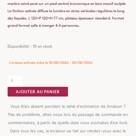
marbre veiné posé sur un pied central tronconique en bois massif sculpté.
La finition satinée diffuse la lumière en stries verticales régulières le long
des façades. L 120×P 120×H 77 cm, plateau épaisseur standard. Format
grand format salle à manger 4-6 personnes.
quantité
Disponibilité :
10 en stock
de
Table
Livraison estimée entre le 10/08/2026 - 20/08/2026
à
Manger
Manguier
AJOUTER AU PANIER
Bois-
marbre
Vous êtes absent pendant le délai d'estimation de livraison ?
Brutaliste
Pas de problème, dites nous lors du passage de commande en
Ixia
commentaires, à partir de quelle date vous souhaitez être livré.
120cm
Dans tous les cas, la livraison se fait sur rendez-vous avec le