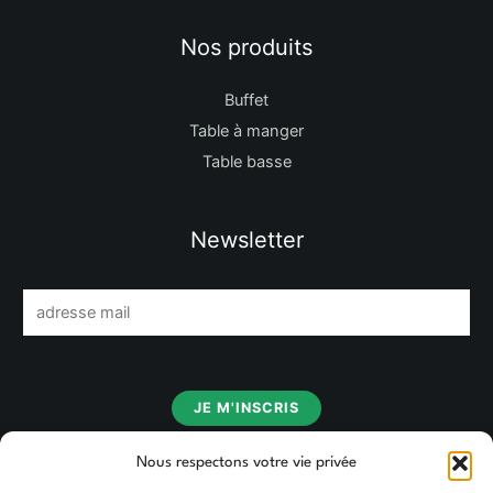
Nos produits
Buffet
Table à manger
Table basse
Newsletter
E
m
a
i
JE M'INSCRIS
l
*
Nous respectons votre vie privée