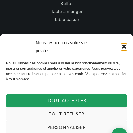
Buffet
Table à manger
Table basse
Newsletter
Nous respectons votre vie
privée
E
Nous utilisons des cookies pour assurer le bon fonctionnement du site,
m
mesurer son audience et améliorer votre expérience. Vous pouvez tout
a
accepter, tout refuser ou personnaliser vos choix. Vous pourrez les modifier
à tout moment.
i
JE M'INSCRIS
l
*
TOUT ACCEPTER
TOUT REFUSER
PERSONNALISER