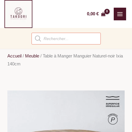
Aller
au
0,00
€
contenu
Recherche
de
produits
Accueil
/
Meuble
/
Table à Manger Manguier Naturel-noir Ixia
140cm