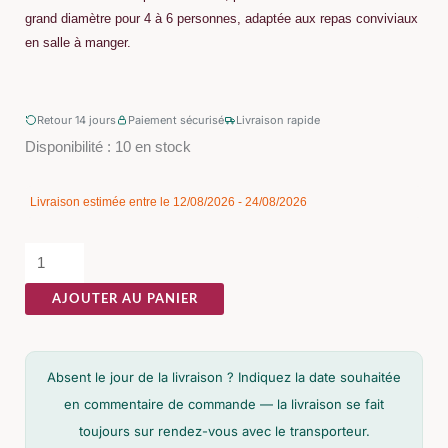
grand diamètre pour 4 à 6 personnes, adaptée aux repas conviviaux
en salle à manger.
Retour 14 jours
Paiement sécurisé
Livraison rapide
quantité
Disponibilité :
10 en stock
de
Table
Livraison estimée entre le 12/08/2026 - 24/08/2026
à
Manger
Manguier
AJOUTER AU PANIER
Naturel-
noir
Ixia
Absent le jour de la livraison ? Indiquez la date souhaitée
140cm
en commentaire de commande — la livraison se fait
toujours sur rendez-vous avec le transporteur.