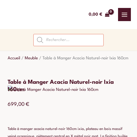
Aller
au
0,00
€
contenu
Recherche
de
produits
Accueil
/
Meuble
/
Table à Manger Acacia Naturel-noir Ixia 160cm
Table à Manger Acacia Naturel-noir Ixia
160cm
699,00
€
Table à manger acacia naturel-noir 160cm ixia, plateau en bois massif
veiné organique, piétement central en X métal noir mat. La finition huilée