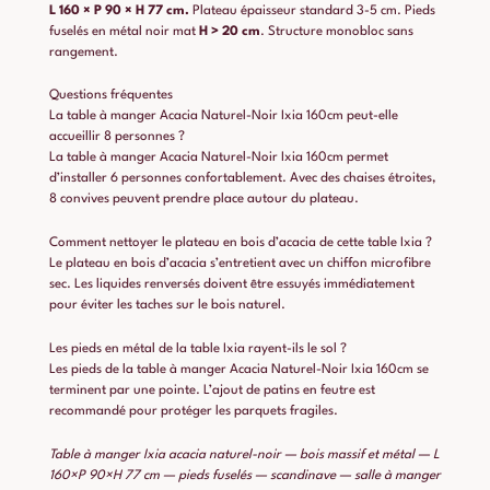
L 160 × P 90 × H 77 cm.
Plateau épaisseur standard 3-5 cm. Pieds
fuselés en métal noir mat
H > 20 cm
. Structure monobloc sans
rangement.
Questions fréquentes
La table à manger Acacia Naturel-Noir Ixia 160cm peut-elle
accueillir 8 personnes ?
La table à manger Acacia Naturel-Noir Ixia 160cm permet
d’installer 6 personnes confortablement. Avec des chaises étroites,
8 convives peuvent prendre place autour du plateau.
Comment nettoyer le plateau en bois d’acacia de cette table Ixia ?
Le plateau en bois d’acacia s’entretient avec un chiffon microfibre
sec. Les liquides renversés doivent être essuyés immédiatement
pour éviter les taches sur le bois naturel.
Les pieds en métal de la table Ixia rayent-ils le sol ?
Les pieds de la table à manger Acacia Naturel-Noir Ixia 160cm se
terminent par une pointe. L’ajout de patins en feutre est
recommandé pour protéger les parquets fragiles.
Table à manger Ixia acacia naturel-noir — bois massif et métal — L
160×P 90×H 77 cm — pieds fuselés — scandinave — salle à manger