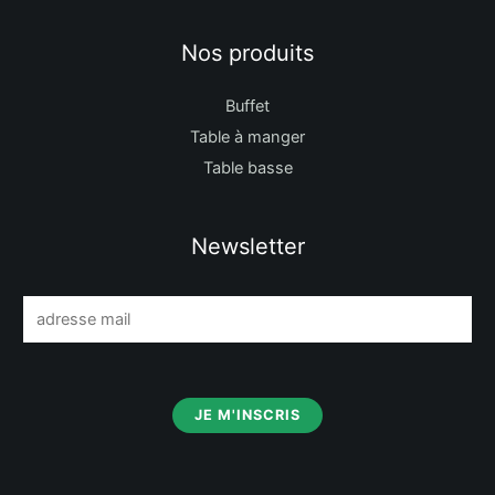
Nos produits
Buffet
Table à manger
Table basse
Newsletter
E
m
a
i
JE M'INSCRIS
l
*