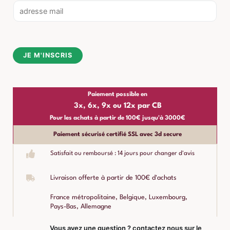
E
m
a
i
JE M'INSCRIS
l
*
Paiement possible en
3x, 6x, 9x ou 12x par CB
Pour les achats à partir de 100€ jusqu'à 3000€
Paiement sécurisé certifié SSL avec 3d secure
Satisfait ou remboursé : 14 jours pour changer d'avis
Livraison offerte à partir de 100€ d'achats
France métropolitaine, Belgique, Luxembourg,
Pays-Bas, Allemagne
Vous avez une question ? contactez nous sur le