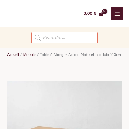
Aller
au
0,00
€
contenu
Recherche
de
produits
Accueil
/
Meuble
/
Table à Manger Acacia Naturel-noir Ixia 160cm