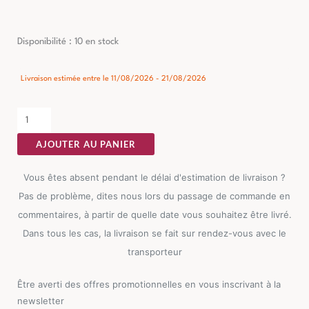
quantité
Disponibilité :
10 en stock
de
Table
Livraison estimée entre le 11/08/2026 - 21/08/2026
à
Manger
Acacia
AJOUTER AU PANIER
Naturel-
noir
Vous êtes absent pendant le délai d'estimation de livraison ?
Ixia
Pas de problème, dites nous lors du passage de commande en
160cm
commentaires, à partir de quelle date vous souhaitez être livré.
Dans tous les cas, la livraison se fait sur rendez-vous avec le
transporteur
Être averti des offres promotionnelles en vous inscrivant à la
newsletter