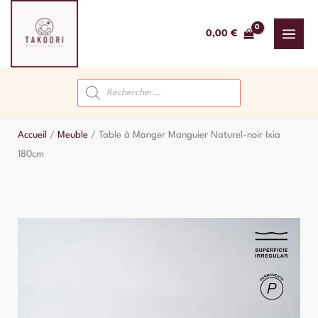
Aller
au
0,00
€
contenu
Recherche
de
produits
Accueil
/
Meuble
/
Table à Manger Manguier Naturel-noir Ixia
180cm