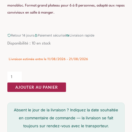
monobloc. Format grand plateau pour 6 à 8 personnes, adapté aux repas
conviviaux en salle à manger.
Retour 14 jours
Paiement sécurisé
Livraison rapide
quantité
Disponibilité :
10 en stock
de
Table
Livraison estimée entre le 11/08/2026 - 21/08/2026
à
Manger
Manguier
AJOUTER AU PANIER
Naturel-
noir
Ixia
Absent le jour de la livraison ? Indiquez la date souhaitée
180cm
en commentaire de commande — la livraison se fait
toujours sur rendez-vous avec le transporteur.