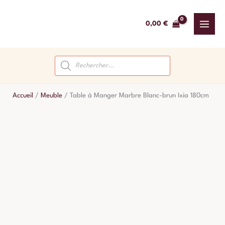
Aller
au
0,00
€
contenu
Recherche
de
produits
Accueil
/
Meuble
/
Table à Manger Marbre Blanc-brun Ixia 180cm