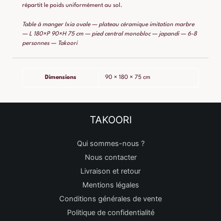
répartit le poids uniformément au sol.
Table à manger Ixia ovale — plateau céramique imitation marbre
— L 180×P 90×H 75 cm — pied central monobloc — japandi — 6-8
personnes — Takoori
Dimensions
90 × 180 × 75 cm
TAKOORI
Qui sommes-nous ?
Nous contacter
Livraison et retour
Mentions légales
Conditions générales de vente
Politique de confidentialité