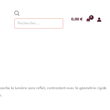
Recherche
de
produits
0,00
€
sorbe la lumière sans reflet, contrastant avec la géométrie rigide
s.