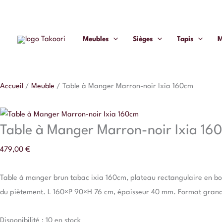
Aller
quantité
au
de
contenu
Table
Meubles
Sièges
Tapis
M
à
Manger
Marron-
Accueil
/
Meuble
/
Table à Manger Marron-noir Ixia 160cm
noir
Ixia
160cm
Table à Manger Marron-noir Ixia 16
479,00
€
Table à manger brun tabac ixia 160cm, plateau rectangulaire en bois 
du piètement. L 160×P 90×H 76 cm, épaisseur 40 mm. Format grand p
Disponibilité :
10 en stock