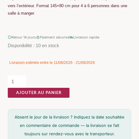
vers l’extérieur. Format 145×80 cm pour 4 à 6 personnes dans une
salle à manger.
Retour 14 jours
Paiement sécurisé
Livraison rapide
quantité
Disponibilité :
10 en stock
de
Table
Livraison estimée entre le 11/08/2026 - 21/08/2026
à
Manger
Manguier
AJOUTER AU PANIER
Foncé
Ixia
145cm
Absent le jour de la livraison ? Indiquez la date souhaitée
en commentaire de commande — la livraison se fait
toujours sur rendez-vous avec le transporteur.