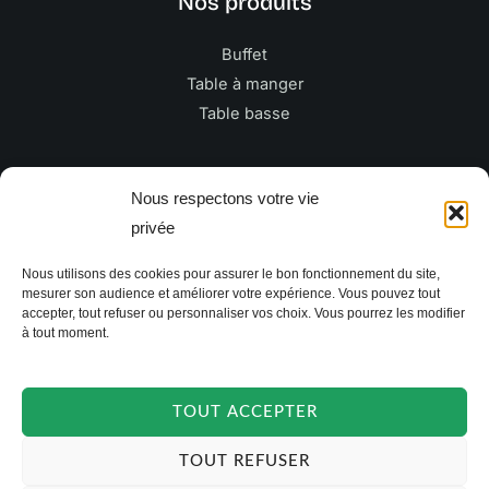
Nos produits
Buffet
Table à manger
Table basse
Newsletter
Nous respectons votre vie
privée
E
Nous utilisons des cookies pour assurer le bon fonctionnement du site,
m
mesurer son audience et améliorer votre expérience. Vous pouvez tout
a
accepter, tout refuser ou personnaliser vos choix. Vous pourrez les modifier
à tout moment.
i
JE M'INSCRIS
l
*
TOUT ACCEPTER
TOUT REFUSER