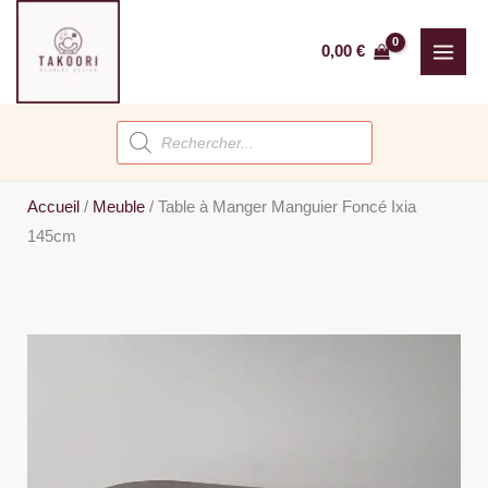
Aller
au
0,00
€
contenu
Recherche
de
produits
Accueil
/
Meuble
/
Table à Manger Manguier Foncé Ixia
145cm