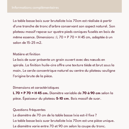
Informations complémentaires
La table basse bois suar brutaliste Ixia 70cm est réalisée à partir
d’une tranche de tronc d’arbre conservant son aspect naturel. Son
plateau massif repose sur quatre pieds coniques fuselés en bois de
même essence. Dimensions : L 70 × P 70 × H 45 cm, adaptée à un
salon de 15-25 m2.
Matière et finition
Le bois de suar présente un grain ouvert avec des nœuds en
spirale. La finition huile-cire offre une texture tiède et brut sous la
main. Le cercle concentrique naturel au centre du plateau souligne
l’origine brute de la pièce.
Dimensions et caractéristiques
L 70 × P 70 × H 45 cm.
Diamètre variable de
70 à 90 cm
selon la
pièce. Épaisseur du plateau
5-10 cm
. Bois massif de suar.
Questions fréquentes
Le diamètre de 70 cm de la table basse Ixia est-il fixe ?
La table basse bois suar brutaliste Ixia 70cm est une pièce unique.
Le diamètre varie entre 70 et 90 cm selon la coupe du tronc.