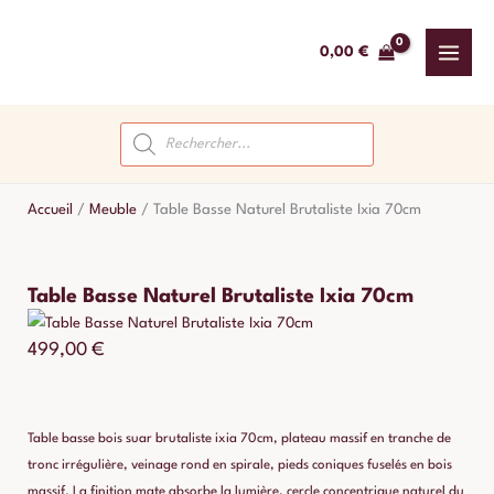
Aller
au
0,00
€
contenu
Recherche
de
produits
Accueil
/
Meuble
/
Table Basse Naturel Brutaliste Ixia 70cm
Table Basse Naturel Brutaliste Ixia 70cm
499,00
€
Table basse bois suar brutaliste ixia 70cm, plateau massif en tranche de
tronc irrégulière, veinage rond en spirale, pieds coniques fuselés en bois
massif. La finition mate absorbe la lumière, cercle concentrique naturel du