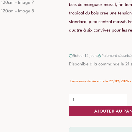
bois de manguier massif, finitio
tropical du bois crée une tensio
standard, pied central massif. 
quatre à six convives pour les r
Retour 14 jours
Paiement sécurisé
quantité
Disponible à la commande le 21
de
Table
Livraison estimée entre le 22/09/2026 
à
Manger
Manguier
AJOUTER AU PAN
Naturel-
crème