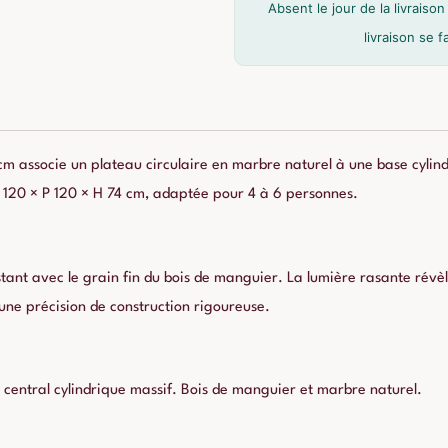
Cannelées
Absent le jour de la livrais
Ixia
livraison se 
120cm
 associe un plateau circulaire en marbre naturel à une base cylin
L 120 × P 120 × H 74 cm, adaptée pour 4 à 6 personnes.
ant avec le grain fin du bois de manguier. La lumière rasante révèle
’une précision de construction rigoureuse.
central cylindrique massif. Bois de manguier et marbre naturel.