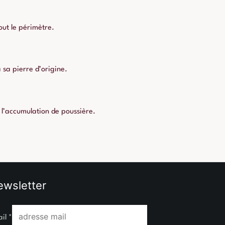
out le périmètre.
sa pierre d’origine.
e l’accumulation de poussière.
wsletter
ail
*