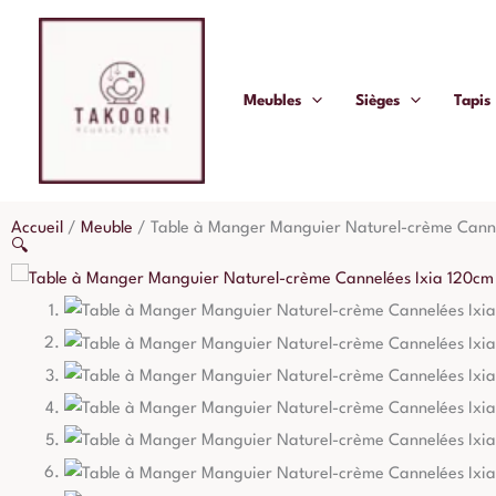
Aller
au
contenu
Meubles
Sièges
Tapis
Accueil
/
Meuble
/
Table à Manger Manguier Naturel-crème Canne
🔍