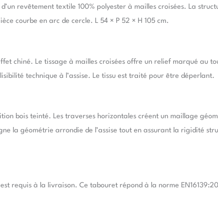
d’un revêtement textile 100% polyester à mailles croisées. La struct
ièce courbe en arc de cercle. L 54 × P 52 × H 105 cm.
et chiné. Le tissage à mailles croisées offre un relief marqué au to
ibilité technique à l’assise. Le tissu est traité pour être déperlant.
ion bois teinté. Les traverses horizontales créent un maillage géomé
ne la géométrie arrondie de l’assise tout en assurant la rigidité str
est requis à la livraison. Ce tabouret répond à la norme EN16139:20