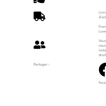
Livr
d'ac
Fran
Luxe
Vous
nous
inst
droi
Partager :
Face