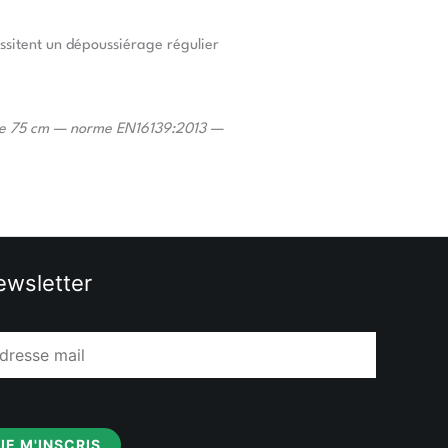
essitent un dépoussiérage régulier
sise 75 cm — norme EN16139:2013 —
wsletter
JE M'INSCRIS