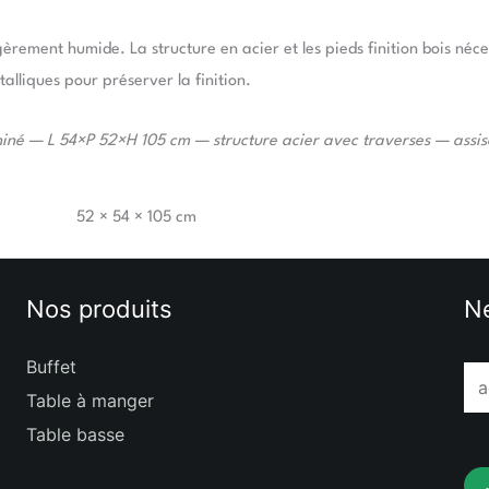
gèrement humide. La structure en acier et les pieds finition bois néc
talliques pour préserver la finition.
 chiné — L 54×P 52×H 105 cm — structure acier avec traverses — as
52 × 54 × 105 cm
Nos produits
Ne
Buffet
E
Table à manger
m
Table basse
a
i