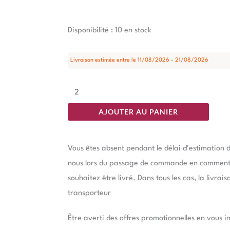
quantité
Disponibilité :
10 en stock
de
Tabouret
Livraison estimée entre le 11/08/2026 - 21/08/2026
75Cm
Beige
Tissu-
AJOUTER AU PANIER
Métal
Ixia
Vous êtes absent pendant le délai d'estimation d
54
nous lors du passage de commande en commentai
cm
souhaitez être livré. Dans tous les cas, la livrai
transporteur
Être averti des offres promotionnelles en vous i