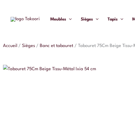
Aller
au
Meubles
Sièges
Tapis
M
contenu
Accueil
/
Sièges
/
Banc et tabouret
/
Tabouret 75Cm Beige Tissu-M