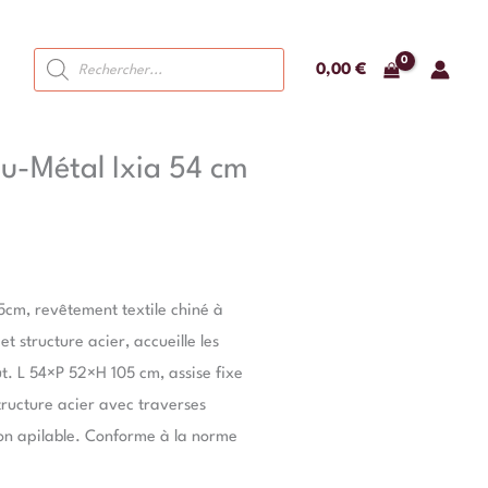
Recherche
0,00
€
de
produits
u-Métal Ixia 54 cm
05cm, revêtement textile chiné à
t structure acier, accueille les
ut. L 54×P 52×H 105 cm, assise fixe
tructure acier avec traverses
non apilable. Conforme à la norme