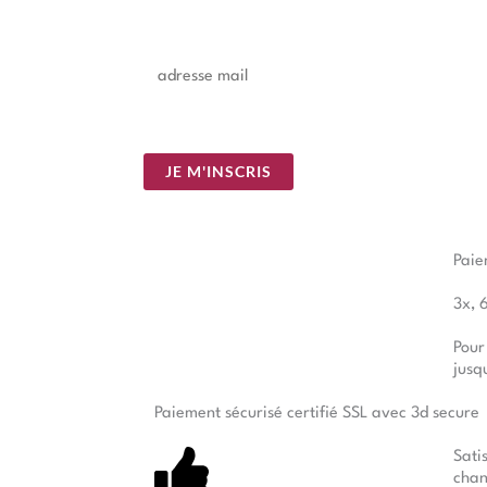
E
m
a
i
JE M'INSCRIS
l
*
Paie
3x, 
Pour
jusq
Paiement sécurisé certifié SSL avec 3d secure
Sati
chan