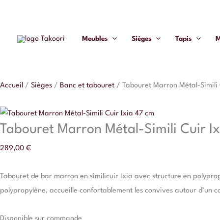
Aller
quantité
au
de
contenu
Tabouret
Meubles
Sièges
Tapis
M
Marron
Métal-
Simili
Accueil
/
Sièges
/
Banc et tabouret
/
Tabouret Marron Métal-Simili 
Cuir
Ixia
47
Tabouret Marron Métal-Simili Cuir I
cm
289,00
€
Tabouret de bar marron en similicuir Ixia avec structure en polyprop
polypropylène, accueille confortablement les convives autour d’un c
Disponible sur commande