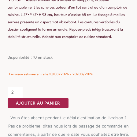
Ixia 93cm. Assise rembourrée à dossier enveloppant, accueille
confortablement les convives autour d’un îlot central ou d’un comptoir de
cuisine. L 47×P 47×H 93 cm, hauteur d’assise 65 cm. Le tissage à mailles
serrées présente un aspect mat absorbant. Les coutures verticales du
dossier soulignent la forme arrondie. Repose-pieds intégré assurant la
stabilité structurelle. Adapté aux comptoirs de cuisine standard.
quantité
Disponibilité :
10 en stock
de
Tabouret
Livraison estimée entre le 10/08/2026 - 20/08/2026
Marron
Tissu-
Métal
AJOUTER AU PANIER
Ixia
Vous êtes absent pendant le délai d'estimation de livraison ?
Pas de problème, dites nous lors du passage de commande en
commentaires, à partir de quelle date vous souhaitez être livré.