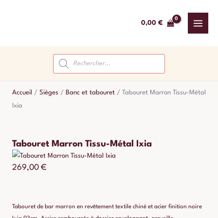
Aller
au
0,00
€
contenu
Recherche
de
produits
Accueil
/
Sièges
/
Banc et tabouret
/
Tabouret Marron Tissu-Métal
Ixia
Tabouret Marron Tissu-Métal Ixia
269,00
€
Tabouret de bar marron en revêtement textile chiné et acier finition noire