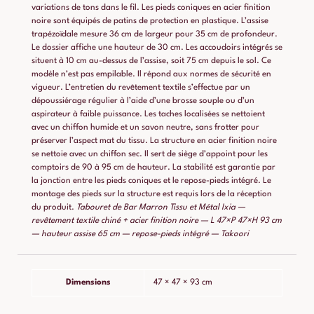
variations de tons dans le fil. Les pieds coniques en acier finition
noire sont équipés de patins de protection en plastique. L’assise
trapézoïdale mesure 36 cm de largeur pour 35 cm de profondeur.
Le dossier affiche une hauteur de 30 cm. Les accoudoirs intégrés se
situent à 10 cm au-dessus de l’assise, soit 75 cm depuis le sol. Ce
modèle n’est pas empilable. Il répond aux normes de sécurité en
vigueur. L’entretien du revêtement textile s’effectue par un
dépoussiérage régulier à l’aide d’une brosse souple ou d’un
aspirateur à faible puissance. Les taches localisées se nettoient
avec un chiffon humide et un savon neutre, sans frotter pour
préserver l’aspect mat du tissu. La structure en acier finition noire
se nettoie avec un chiffon sec. Il sert de siège d’appoint pour les
comptoirs de 90 à 95 cm de hauteur. La stabilité est garantie par
la jonction entre les pieds coniques et le repose-pieds intégré. Le
montage des pieds sur la structure est requis lors de la réception
du produit.
Tabouret de Bar Marron Tissu et Métal Ixia —
revêtement textile chiné + acier finition noire — L 47×P 47×H 93 cm
— hauteur assise 65 cm — repose-pieds intégré — Takoori
Dimensions
47 × 47 × 93 cm