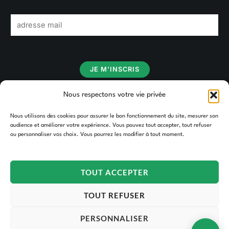
E
m
a
i
JE M'INSCRIS
l
*
Nous respectons votre vie privée
Nous utilisons des cookies pour assurer le bon fonctionnement du site, mesurer son
audience et améliorer votre expérience. Vous pouvez tout accepter, tout refuser
ou personnaliser vos choix. Vous pourrez les modifier à tout moment.
TOUT ACCEPTER
Copyright © 2026 TAKOORI.
TOUT REFUSER
PERSONNALISER