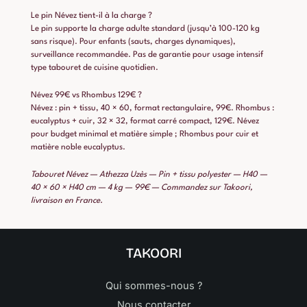
Le pin Névez tient-il à la charge ?
Le pin supporte la charge adulte standard (jusqu’à 100-120 kg
sans risque). Pour enfants (sauts, charges dynamiques),
surveillance recommandée. Pas de garantie pour usage intensif
type tabouret de cuisine quotidien.
Névez 99€ vs Rhombus 129€ ?
Névez : pin + tissu, 40 × 60, format rectangulaire, 99€. Rhombus :
eucalyptus + cuir, 32 × 32, format carré compact, 129€. Névez
pour budget minimal et matière simple ; Rhombus pour cuir et
matière noble eucalyptus.
Tabouret Névez — Athezza Uzès — Pin + tissu polyester — H40 —
40 × 60 × H40 cm — 4 kg — 99€ — Commandez sur Takoori,
livraison en France.
TAKOORI
Qui sommes-nous ?
Nous contacter