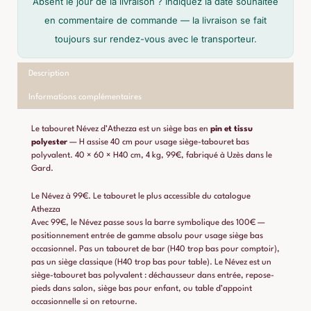
Absent le jour de la livraison ? Indiquez la date souhaitée
en commentaire de commande — la livraison se fait
toujours sur rendez-vous avec le transporteur.
Description
Informations complémentaires
Le tabouret Névez d’Athezza est un siège bas en
pin et tissu
polyester
— H assise 40 cm pour usage siège-tabouret bas
polyvalent. 40 × 60 × H40 cm, 4 kg, 99€, fabriqué à Uzès dans le
Gard.
Le Névez à 99€. Le tabouret le plus accessible du catalogue
Athezza
Avec 99€, le Névez passe sous la barre symbolique des 100€ —
positionnement entrée de gamme absolu pour usage siège bas
occasionnel. Pas un tabouret de bar (H40 trop bas pour comptoir),
pas un siège classique (H40 trop bas pour table). Le Névez est un
siège-tabouret bas polyvalent : déchausseur dans entrée, repose-
pieds dans salon, siège bas pour enfant, ou table d’appoint
occasionnelle si on retourne.