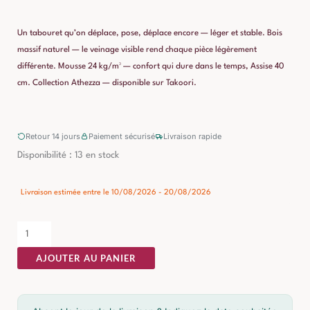
Un tabouret qu’on déplace, pose, déplace encore — léger et stable. Bois
massif naturel — le veinage visible rend chaque pièce légèrement
différente. Mousse 24 kg/m³ — confort qui dure dans le temps, Assise 40
cm. Collection Athezza — disponible sur Takoori.
Retour 14 jours
Paiement sécurisé
Livraison rapide
quantité
Disponibilité :
13 en stock
de
Tabouret
Livraison estimée entre le 10/08/2026 - 20/08/2026
Tissu
Névez
Athezza
AJOUTER AU PANIER