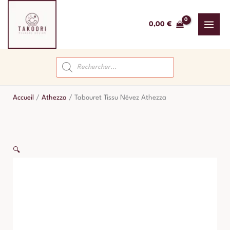
Aller
au
0,00
€
contenu
Recherche
de
produits
Accueil
/
Athezza
/
Tabouret Tissu Névez Athezza
🔍