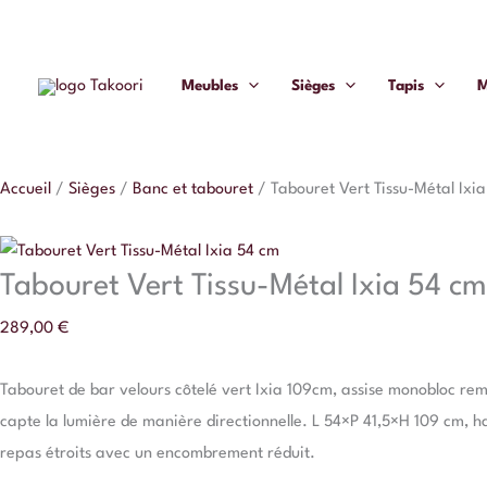
Aller
quantité
au
de
contenu
Tabouret
Meubles
Sièges
Tapis
M
Vert
Tissu-
Métal
Accueil
/
Sièges
/
Banc et tabouret
/
Tabouret Vert Tissu-Métal Ixi
Ixia
54
cm
Tabouret Vert Tissu-Métal Ixia 54 cm
289,00
€
Tabouret de bar velours côtelé vert Ixia 109cm, assise monobloc remb
capte la lumière de manière directionnelle. L 54×P 41,5×H 109 cm, ha
repas étroits avec un encombrement réduit.