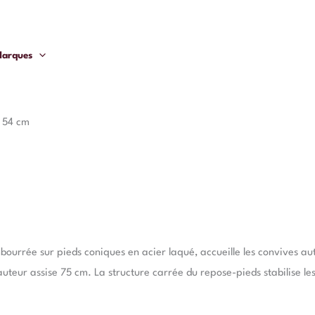
arques
a 54 cm
ourrée sur pieds coniques en acier laqué, accueille les convives auto
uteur assise 75 cm. La structure carrée du repose-pieds stabilise le