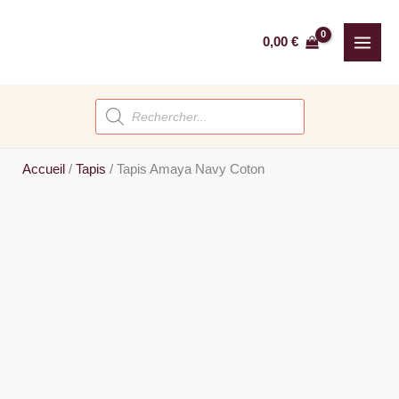
Aller
au
0,00
€
contenu
Recherche
de
produits
Accueil
/
Tapis
/
Tapis Amaya Navy Coton