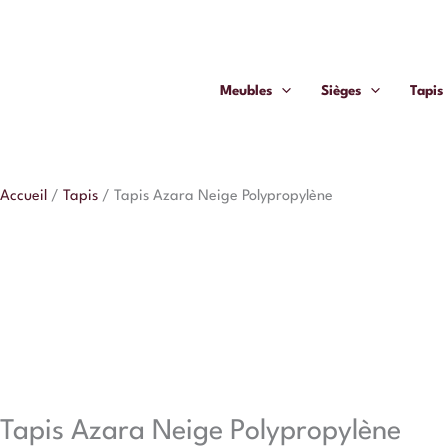
Aller
quantité
au
de
contenu
Tapis
Meubles
Sièges
Tapis
Azara
Neige
Polypropylène
Accueil
/
Tapis
/
Tapis Azara Neige Polypropylène
Tapis Azara Neige Polypropylène