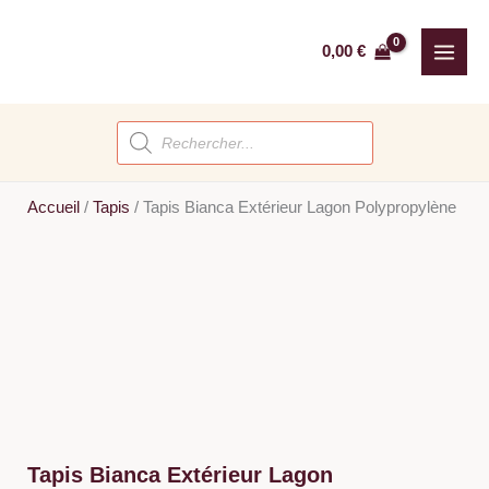
Aller
au
0,00
€
contenu
Recherche
de
produits
Accueil
/
Tapis
/
Tapis Bianca Extérieur Lagon Polypropylène
Tapis Bianca Extérieur Lagon