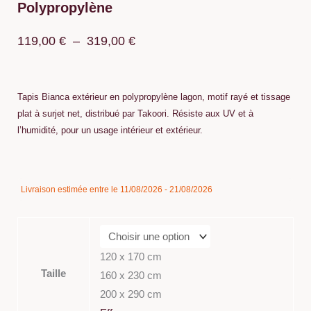
Polypropylène
Plage
119,00
€
–
319,00
€
de
prix :
Tapis Bianca extérieur en polypropylène lagon, motif rayé et tissage
119,00 €
plat à surjet net, distribué par Takoori. Résiste aux UV et à
l’humidité, pour un usage intérieur et extérieur.
à
319,00 €
quantité
Livraison estimée entre le 11/08/2026 - 21/08/2026
de
Tapis
Bianca
Extérieur
120 x 170 cm
Lagon
Taille
160 x 230 cm
Polypropylène
200 x 290 cm