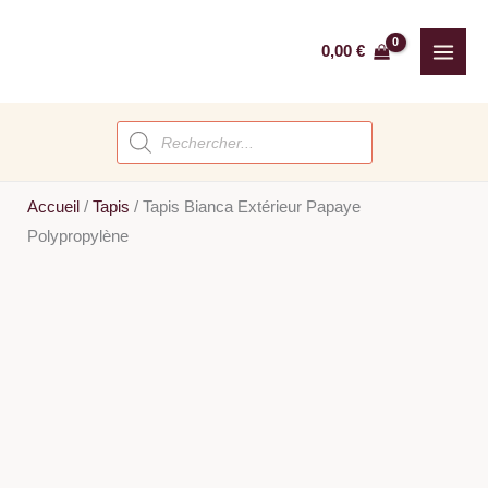
Aller
au
0,00
€
contenu
Recherche
de
produits
Accueil
/
Tapis
/
Tapis Bianca Extérieur Papaye
Polypropylène