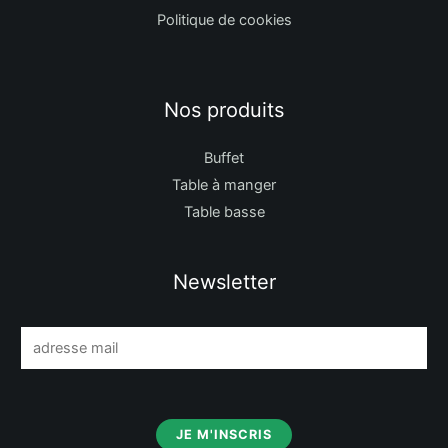
Politique de cookies
Nos produits
Buffet
Table à manger
Table basse
Newsletter
E
m
a
i
JE M'INSCRIS
l