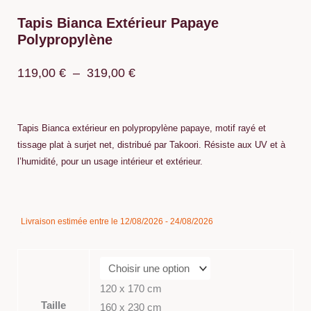
Tapis Bianca Extérieur Papaye
Polypropylène
Plage
119,00
€
–
319,00
€
de
prix :
Tapis Bianca extérieur en polypropylène papaye, motif rayé et
119,00 €
tissage plat à surjet net, distribué par Takoori. Résiste aux UV et à
l’humidité, pour un usage intérieur et extérieur.
à
319,00 €
quantité
Livraison estimée entre le 12/08/2026 - 24/08/2026
de
Tapis
Bianca
Extérieur
120 x 170 cm
Papaye
Taille
160 x 230 cm