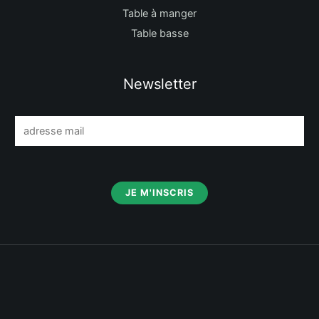
Table à manger
Table basse
Newsletter
E
m
a
i
JE M'INSCRIS
l
*