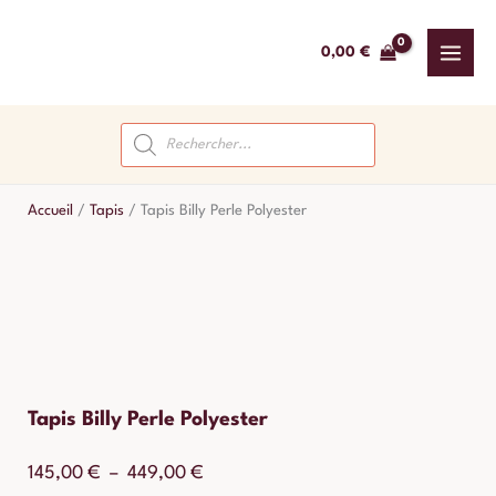
Aller
au
0,00
€
contenu
Recherche
de
produits
Accueil
/
Tapis
/
Tapis Billy Perle Polyester
Tapis Billy Perle Polyester
Plage
145,00
€
–
449,00
€