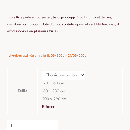
de
prix :
Tapis Billy perle en polyester, tissage shaggy à poils longs et denses,
145,00 €
distribué par Takoori. Doté d’un dos antidérapant et certifié Oeko-Tex, il
est disponible en plusieurs tailles.
à
449,00 €
quantité
Livraison estimée entre le 11/08/2026 - 21/08/2026
de
Tapis
Billy
Perle
120 x 160 cm
Polyester
Taille
160 x 230 cm
200 x 290 cm
Effacer