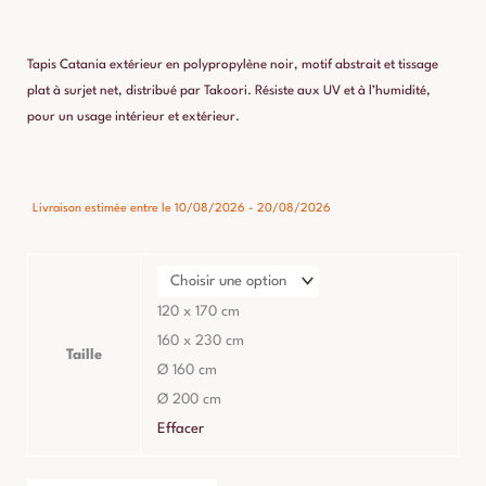
de
prix :
Tapis Catania extérieur en polypropylène noir, motif abstrait et tissage
95,00 €
plat à surjet net, distribué par Takoori. Résiste aux UV et à l’humidité,
pour un usage intérieur et extérieur.
à
205,00 €
quantité
Livraison estimée entre le 10/08/2026 - 20/08/2026
de
Tapis
Catania
Extérieur
120 x 170 cm
Noir
160 x 230 cm
Taille
Polypropylène
Ø 160 cm
Ø 200 cm
Effacer