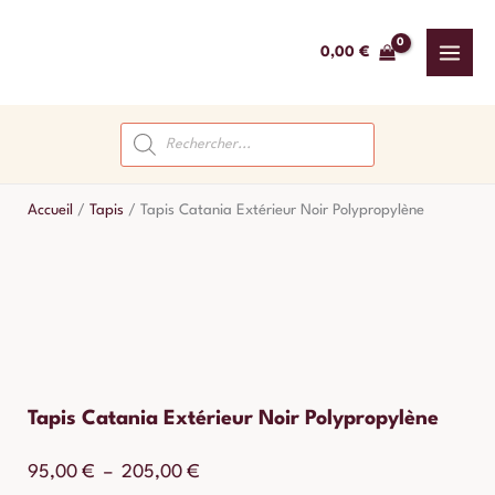
Aller
au
0,00
€
contenu
Recherche
de
produits
Accueil
/
Tapis
/
Tapis Catania Extérieur Noir Polypropylène
Tapis Catania Extérieur Noir Polypropylène
Plage
95,00
€
–
205,00
€