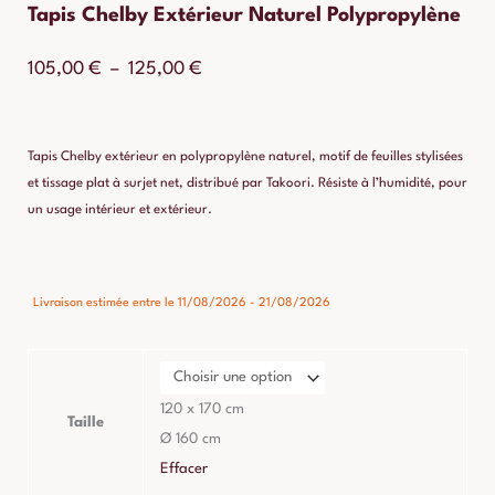
Tapis Chelby Extérieur Naturel Polypropylène
Plage
105,00
€
–
125,00
€
de
prix :
Tapis Chelby extérieur en polypropylène naturel, motif de feuilles stylisées
105,00 €
et tissage plat à surjet net, distribué par Takoori. Résiste à l’humidité, pour
un usage intérieur et extérieur.
à
125,00 €
quantité
Livraison estimée entre le 11/08/2026 - 21/08/2026
de
Tapis
Chelby
Extérieur
120 x 170 cm
Taille
Naturel
Ø 160 cm
Polypropylène
Effacer