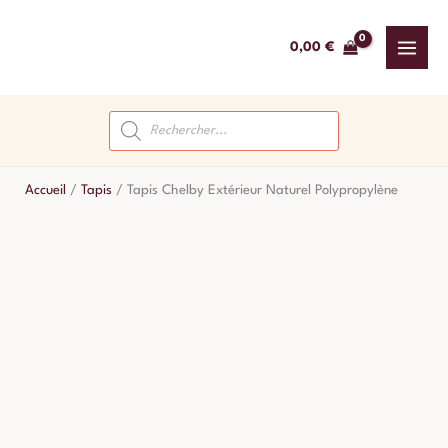
Aller
au
0,00
€
contenu
Recherche
de
produits
Accueil
/
Tapis
/
Tapis Chelby Extérieur Naturel Polypropylène