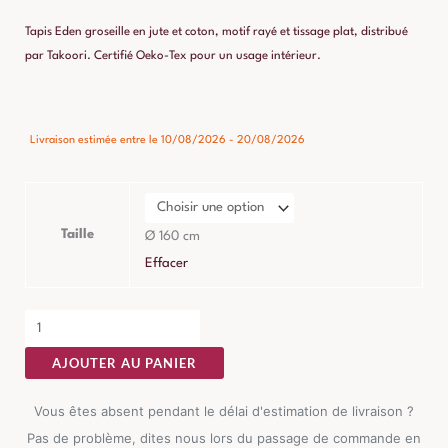
Tapis Eden groseille en jute et coton, motif rayé et tissage plat, distribué
par Takoori. Certifié Oeko-Tex pour un usage intérieur.
quantité
Livraison estimée entre le 10/08/2026 - 20/08/2026
de
Tapis
Eden
Groseille
Taille
Ø 160 cm
Jute
Effacer
AJOUTER AU PANIER
Vous êtes absent pendant le délai d'estimation de livraison ?
Pas de problème, dites nous lors du passage de commande en