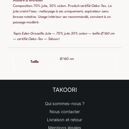
Matière & entretien
Composition 70% jute, 30% coton. Produit certifié Oeko-Tex. Le
jute craint l’eau : nettoyage à sec uniquement, aspirateur sans
brosse rotative. Usage intérieur sec recommandé, convient à un
passage modéré.
Tapis Eden Groseille Jute — 70% jute 30% coton — taille Ø 160 cm
— certifié Oeko-Tex — Takoori
Ø 160 cm
Taille
TAKOORI
Qui sommes-nous ?
Nous contacter
Livraison et retour
Mentions légales