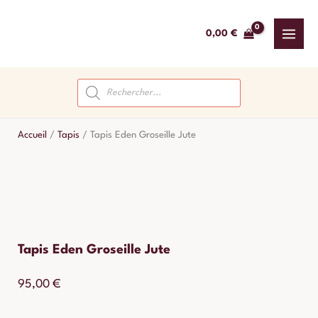
Aller
au
0,00
€
contenu
Recherche
de
produits
Accueil
/
Tapis
/
Tapis Eden Groseille Jute
Tapis Eden Groseille Jute
95,00
€