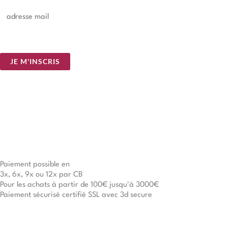
E
m
a
i
JE M'INSCRIS
l
*
Paiement possible en
3x, 6x, 9x ou 12x par CB
Pour les achats à partir de 100€ jusqu'à 3000€
Paiement sécurisé certifié SSL avec 3d secure