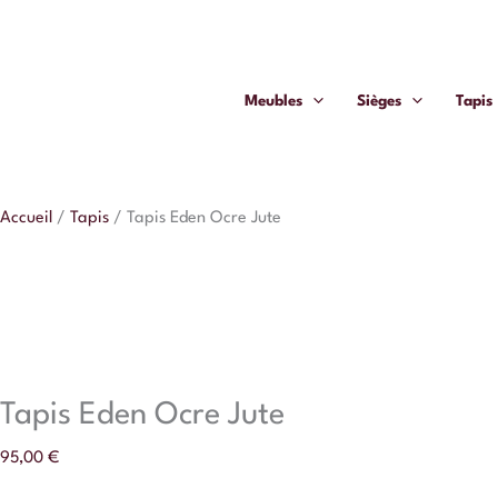
Aller
quantité
au
de
contenu
Tapis
Meubles
Sièges
Tapis
Eden
Ocre
Jute
Accueil
/
Tapis
/
Tapis Eden Ocre Jute
Tapis Eden Ocre Jute
95,00
€