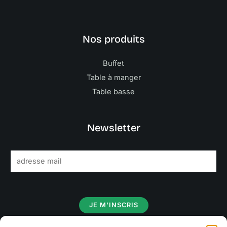
Nos produits
Buffet
Table à manger
Table basse
Newsletter
E
m
a
i
JE M'INSCRIS
l
*