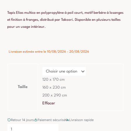
prix :
Tapis Elias multico en polypropylène à poil court, motif berbère à losanges
155,00 €
et finition à franges, distribué par Takoori. Disponible en plusieurs tailles
pour un usage intérieur.
à
449,00 €
quantité
Livraison estimée entre le 10/08/2026 - 20/08/2026
de
Tapis
Elias
Multico
120 x 170 cm
Polypropylène
Taille
160 x 230 cm
200 x 290 cm
Effacer
Retour 14 jours
Paiement sécurisé
Livraison rapide