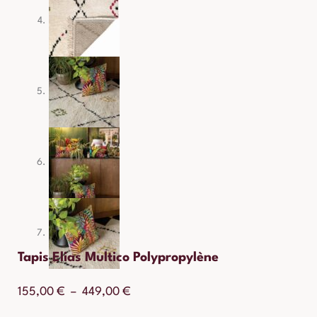
Tapis Elias Multico Polypropylène
Plage
155,00
€
–
449,00
€
de