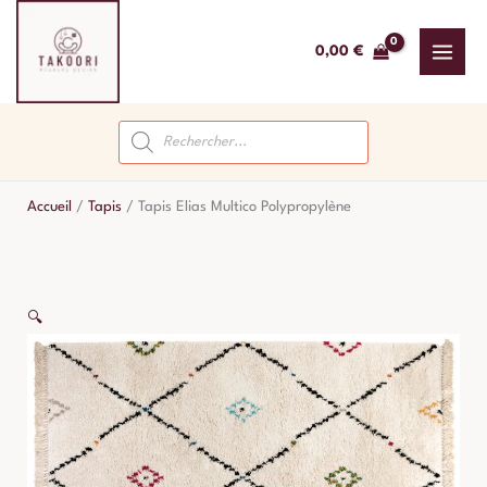
Aller
au
0,00
€
contenu
Recherche
de
produits
Accueil
/
Tapis
/
Tapis Elias Multico Polypropylène
🔍