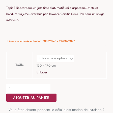
Tapis Elliot carbone en jute tissé plat, motif uni à aspect moucheté et
bordure surjetée, distribué par Takoori. Certifié Oeko-Tex pour un usage
intérieur.
quantité
Livraison estimée entre le 11/08/2026 - 21/08/2026
de
Tapis
Elliot
Carbone
Taille
120 x 170 cm
Jute
Effacer
AJOUTER AU PANIER
Vous êtes absent pendant le délai d'estimation de livraison ?