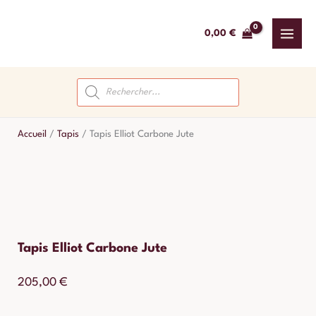
Aller
au
0,00
€
contenu
Recherche
de
produits
Accueil
/
Tapis
/
Tapis Elliot Carbone Jute
Tapis Elliot Carbone Jute
205,00
€