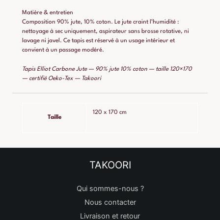
Matière & entretien
Composition 90% jute, 10% coton. Le jute craint l’humidité :
nettoyage à sec uniquement, aspirateur sans brosse rotative, ni
lavage ni javel. Ce tapis est réservé à un usage intérieur et
convient à un passage modéré.
Tapis Elliot Carbone Jute — 90% jute 10% coton — taille 120×170
— certifié Oeko-Tex — Takoori
120 x 170 cm
Taille
TAKOORI
Qui sommes-nous ?
Nous contacter
Livraison et retour