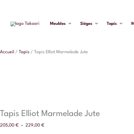
Aller
quantité
Plage
au
de
de
contenu
Tapis
prix :
Meubles
Sièges
Tapis
M
Elliot
205,00 €
Marmelade
à
Jute
229,00 €
Accueil
/
Tapis
/
Tapis Elliot Marmelade Jute
Tapis Elliot Marmelade Jute
205,00
€
–
229,00
€